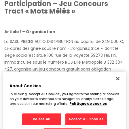
Participation – Jeu Concours
Tract « Mots Mêlés »
Article 1 – Organisation
La SASU PIECES AUTO DISTRIBUTION au capital de 249 000 €,
ci-après désignée sous le nom « L’organisatrice », dont le
siège social est situé 106 rue de la Voyette 59273 FRETIN,
immatriculée sous le numéro RCS Lille Métropole B 332 304
427, organise un jeu concours gratuit sans obligation
d’achat intitulé “Mots Mêlés”.
About Cookies
By clicking “Accept All Cookies”, you agree to the storing of cookies
Article 2 – Date du concours
on your device to enhance site navigation, analyze site usage,
and assist in our marketing efforts.
Politique de cookies
Le jeu concours se déroulera du 27/10/2025 au 22/10/2025
inclus. Le tirage au sort aura lieu la semaine du 24
novembre 2025.
Reject All
Accept All Cookies