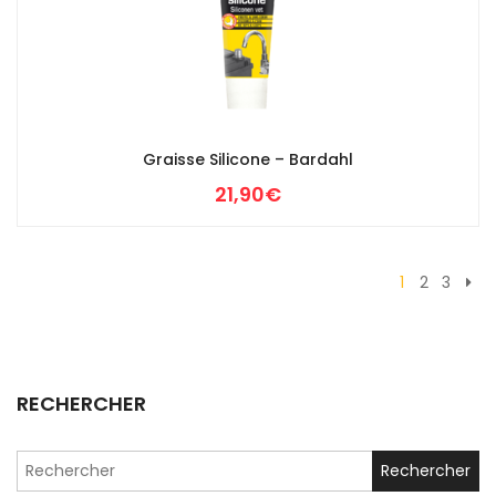
Graisse Silicone – Bardahl
21,90
€
1
2
3
RECHERCHER
Search
for: