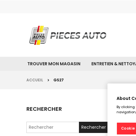
TROUVER MON MAGASIN
ENTRETIEN & NETTO
ACCUEIL
GS27
About C
By clicking
RECHERCHER
navigation,
GS2
Search
Cookie 
for: