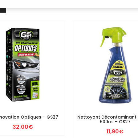
énovation Optiques – GS27
Nettoyant Décontaminant 
500ml – GS27
32,00
€
11,90
€