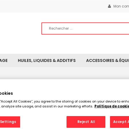
Mon com
YAGE
HUILES, LIQUIDES & ADDITIFS
ACCESSOIRES & ÉQU
ookies
 “Accept All Cookies”, you agree to the storing of cookies on your device to enh
 analyze site usage, and assist in our marketing efforts.
Politique de cooki
7
Settings
Reject All
Accept A