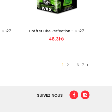
 – GS27
Coffret Cire Perfection – GS27
48,31
€
1
2
…
6
7
SUIVEZ NOUS