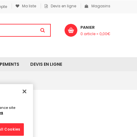
Ma liste
Devis en ligne
Magasins
pte
PANIER
0 article
-
0,00
€
IPEMENTS
DEVIS EN LIGNE
ance site
es
ll Cookies