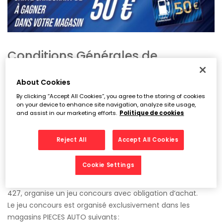
Conditions Générales de
Participation – Jeu Concours « 3
cartes carburant de 50€ à
About Cookies
gagner »
By clicking “Accept All Cookies”, you agree to the storing of cookies
on your device to enhance site navigation, analyze site usage,
and assist in our marketing efforts.
Politique de cookies
Article 1 – Organisation
Reject All
Accept All Cookies
La SASU PIECES AUTO DISTRIBUTION au capital de 249 000 €,
ci-après désignée sous le nom « L’organisatrice », dont le
Cookie Settings
siège social est situé 106 rue de la Voyette 59273 FRETIN,
immatriculée sous le numéro RCS Lille Métropole B 332 304
427, organise un jeu concours avec obligation d’achat.
Le jeu concours est organisé exclusivement dans les
magasins PIECES AUTO suivants :