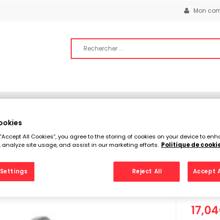
Mon com
YAGE
HUILES, LIQUIDES & ADDITIFS
ACCESSOIRES & ÉQU
ookies
QUE & ATTELAGE
PRISE D’ATTELAGE MÂLE 7 BROCHES – RESTAGRA
 “Accept All Cookies”, you agree to the storing of cookies on your device to enh
 analyze site usage, and assist in our marketing efforts.
Politique de cooki
Pris
Settings
Reject All
Accept A
Bro
17,04