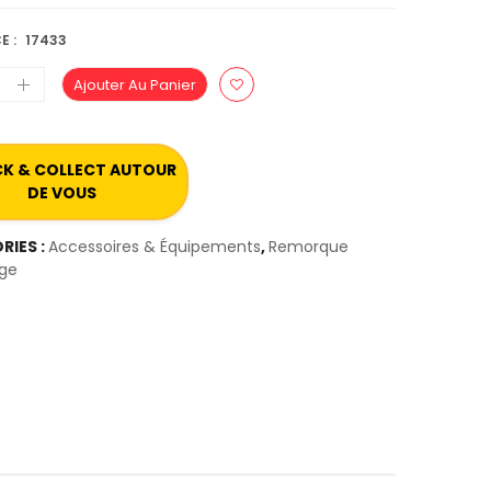
E :
17433
Ajouter Au Panier
ICK & COLLECT AUTOUR
DE VOUS
RIES :
Accessoires & Équipements
,
Remorque
age