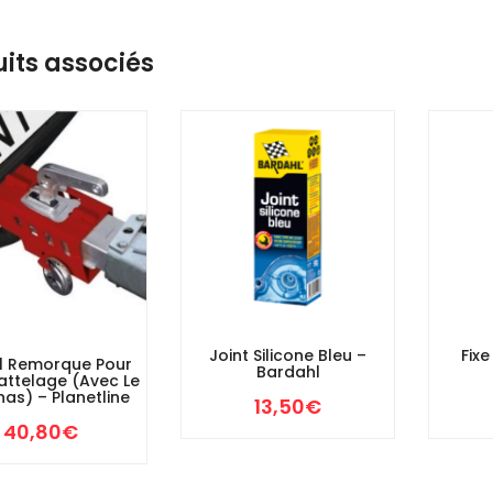
its associés
Joint Silicone Bleu –
Fix
ol Remorque Pour
Bardahl
attelage (avec Le
as) – Planetline
13,50
€
40,80
€