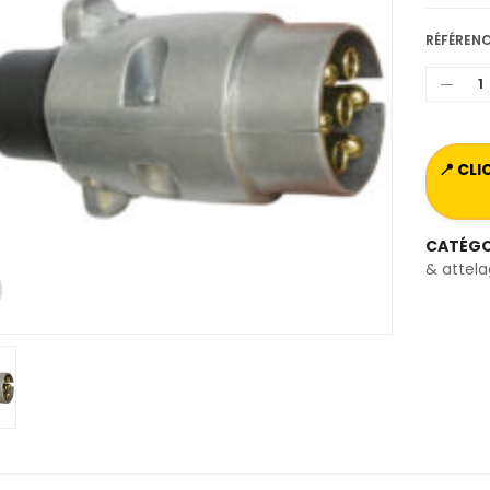
RÉFÉRENC
📍 CL
CATÉGO
& attel