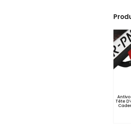
Produ
Antiv
Tête D’
Caden