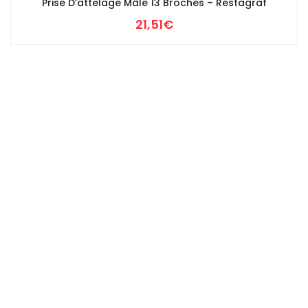
Prise D’attelage Mâle 13 Broches – Restagraf
21,51
€