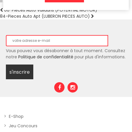
1173 Route de Robion 84300 CAVAILLON
Navigation
Article
06-Pieces Auto Vallauris (POTENTIAL MOTOR)
précédent :
Article
84-Pieces Auto Apt (LUBERON PIECES AUTO)
de
suivant :
l’article
Vous pouvez vous désabonner à tout moment. Consultez
notre
Politique de confidentialité
pour plus d'informations.
E-Shop
Jeu Concours