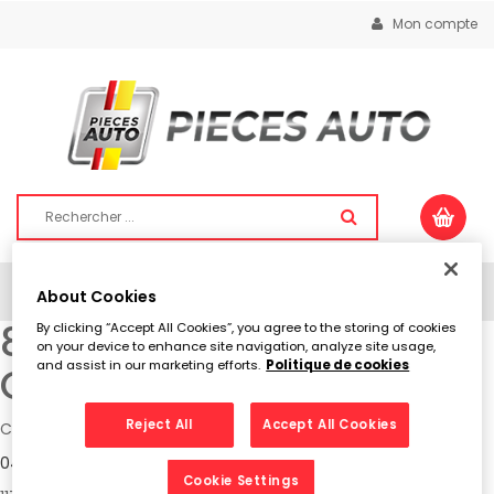
Mon compte
Togg
About Cookies
navig
83-Pieces Auto
By clicking “Accept All Cookies”, you agree to the storing of cookies
on your device to enhance site navigation, analyze site usage,
and assist in our marketing efforts.
Politique de cookies
Cavaillon (PPAI)
Reject All
Accept All Cookies
CAVAILLON
04 90 71 02 73
Cookie Settings