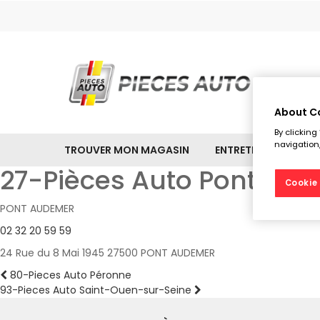
About C
By clicking
navigation,
TROUVER MON MAGASIN
ENTRETIEN & NETTO
27-Pièces Auto Pont-Au
Cookie 
PONT AUDEMER
02 32 20 59 59
24 Rue du 8 Mai 1945 27500 PONT AUDEMER
Navigation
Article
80-Pieces Auto Péronne
précédent :
Article
93-Pieces Auto Saint-Ouen-sur-Seine
de
suivant :