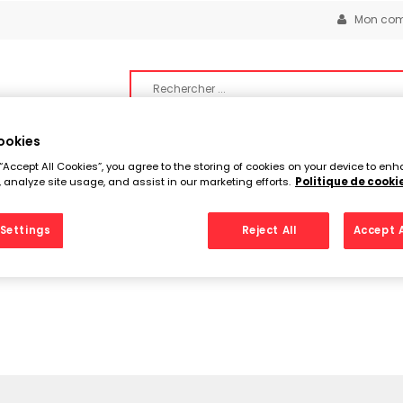
Mon com
ookies
 “Accept All Cookies”, you agree to the storing of cookies on your device to enh
 analyze site usage, and assist in our marketing efforts.
Politique de cooki
YAGE
HUILES, LIQUIDES & ADDITIFS
ACCESSOIRES & ÉQU
demer
Settings
Reject All
Accept A