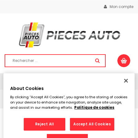
Mon compte
Togg
navig
About Cookies
By clicking “Accept All Cookies”, you agree to the storing of cookies
ACCUEIL
VIDÉO
on your device to enhance site navigation, analyze site usage,
and assist in our marketing efforts.
Politique de cookies
VIDÉO
Reject All
Accept All Cookies
Désolé, il n'y a aucun résultat pour votre recherche...