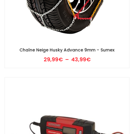
Chaîne Neige Husky Advance 9mm – Sumex
Plage
29,99
€
–
43,99
€
de
prix :
29,99€
à
43,99€