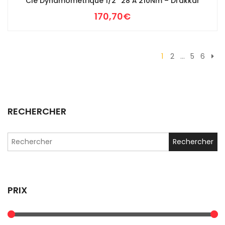
Clé Dynamométrique 1/2″ 28 À 210Nm – Drakkar
170,70
€
1
2
…
5
6
RECHERCHER
Search
for:
PRIX