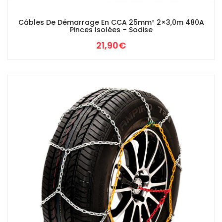
Câbles De Démarrage En CCA 25mm² 2×3,0m 480A
Pinces Isolées – Sodise
21,90
€